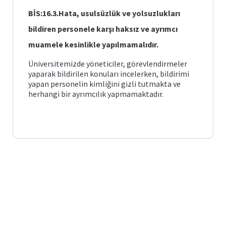
Başvuru
İç
Bilimler
Sistemi
Kontrol
BİS:16.3.Hata, usulsüzlük ve yolsuzlukları
Eğitimi
ve
Ana
Kalite
Bilim
bildiren personele karşı haksız ve ayrımcı
Dalı
muamele kesinlikle yapılmamalıdır.
Benzerlik
Raporu
Temel
Üniversitemizde yöneticiler, görevlendirmeler
Eğitim
Ana
yaparak bildirilen konuları incelerken, bildirimi
Bilim
yapan personelin kimliğini gizli tutmakta ve
e-
Dalı
Hizmetler
herhangi bir ayrımcılık yapmamaktadır.
Bilgisayar
Fırat
ve
e-
Öğretim
Posta
Teknolojileri
Eğitimi
Ana
Öğrenci
Bilim
İşleri
Dalı
Otomasyonu
Transkript
Belgesi