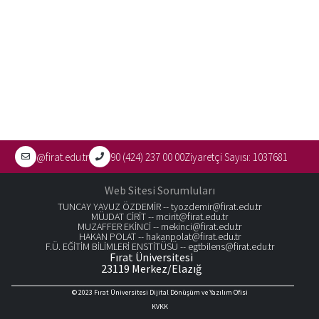
@firat.edu.tr
90 (424) 237 00 00
Ziyaretçi Sayısı:
1037681
Web Sitesi Sorumluları
TUNCAY YAVUZ ÖZDEMİR --
tyozdemir@firat.edu.tr
MÜJDAT CİRİT --
mcirit@firat.edu.tr
MUZAFFER EKİNCİ --
mekinci@firat.edu.tr
HAKAN POLAT --
hakanpolat@firat.edu.tr
F.Ü. EĞİTİM BİLİMLERİ ENSTİTÜSÜ --
egtbilens@firat.edu.tr
Fırat Üniversitesi
23119 Merkez/Elazığ
© 2023
Fırat Üniversitesi Dijital Dönüşüm ve Yazılım Ofisi
KVKK