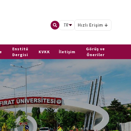
TR
Hızlı Erişim
Enstitü
Görüş ve
e
KVKK
İletişim
Dergisi
Öneriler